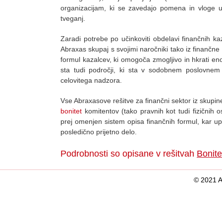
organizacijam, ki se zavedajo pomena in vloge u
tveganj.
Zaradi potrebe po učinkoviti obdelavi finančnih kaz
Abraxas skupaj s svojimi naročniki tako iz finančne 
formul kazalcev, ki omogoča zmogljivo in hkrati e
sta tudi področji, ki sta v sodobnem poslovnem
celovitega nadzora.
Vse Abraxasove rešitve za finančni sektor iz skupine
bonitet
komitentov (tako pravnih kot tudi fizičnih o
prej omenjen sistem opisa finančnih formul, kar up
posledično prijetno delo.
Podrobnosti so opisane v rešitvah
Bonite
© 2021 A