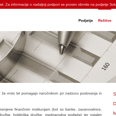
ti. Za informacije o nadaljnji podpori se prosim obrnite na podjetje Sol
Podjetje
Rešitve
or že vrsto let pomagajo naročnikom pri nadzoru poslovanja in
S
D
menjene finančnim institucijam (kot so banke, zavarovalnice,
M
 družbe, holdinške družbe, mednarodna podjetja) ter ostalim