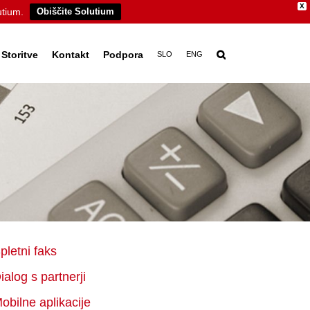
X
utium.
Obiščite Solutium
Storitve
Kontakt
Podpora
SLO
ENG
pletni faks
ialog s partnerji
obilne aplikacije