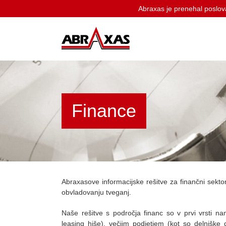
Abraxas je prenehal poslova
Skip
to
content
Finance
Abraxasove informacijske rešitve za finančni sekt
obvladovanju tveganj.
Naše rešitve s področja financ so v prvi vrsti na
leasing hiše), večjim podjetjem (kot so delniške