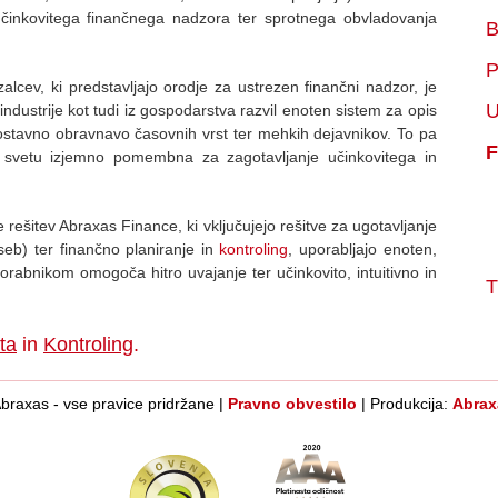
činkovitega finančnega nadzora ter sprotnega obvladovanja
B
P
alcev, ki predstavljajo orodje za ustrezen finančni nadzor, je
U
industrije kot tudi iz gospodarstva razvil enoten sistem za opis
nostavno obravnavo časovnih vrst ter mehkih dejavnikov. To pa
F
 svetu izjemno pomembna za zagotavljanje učinkovitega in
 rešitev Abraxas Finance, ki vključujejo rešitve za ugotavljanje
seb) ter finančno planiranje in
kontroling
, uporabljajo enoten,
orabnikom omogoča hitro uvajanje ter učinkovito, intuitivno in
T
ta
in
Kontroling
.
braxas - vse pravice pridržane |
Pravno obvestilo
| Produkcija:
Abrax